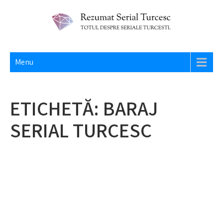
Skip
to
content
REZUMAT SERIAL TURCESC
Totul despre seriale turcesti si actori din Turcia.
Menu
ETICHETĂ:
BARAJ
SERIAL TURCESC